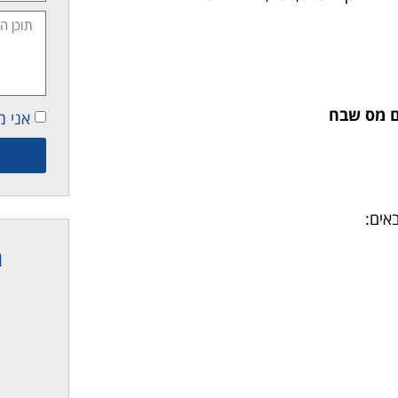
ם מס שבח
אני מ
אים:
ת