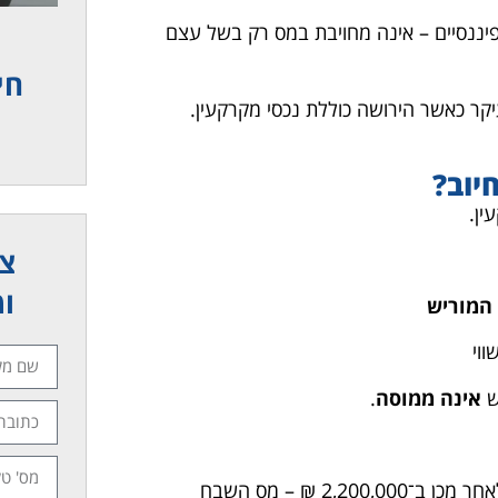
פיננסיים – אינה מחויבת במס רק בשל עצם
חי
יקר כאשר הירושה כוללת נכסי מקרקעין.
יוב?
ין.
צר
ומ
המוריש
וי
ש
אינה ממוסה
.
אם הדירה הייתה שווה 2,000,000 ₪ ביום הפטירה ונמכרה לאחר מכן ב־2,200,000 ₪ – מס השבח