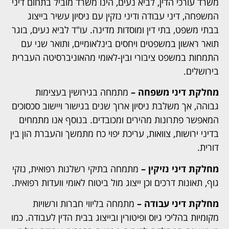
משרד עורכי הדין, לביא נעים, הינו משרד מוביל בתחום דיני
המשפחה, דיני עבודה ודיני נזקין עם ניסיון עשיר בייצוג
בבתי משפט, בתי דין ומוסדות מדינה.
עו"ד לביא נעים, בוגר
תואר ראשון במשפטים ויחסים בינלאומיים, ותואר שני עם
התמחות במשפט ציבורי ובין-לאומי מהאוניברסיטה העברית
בירושלים.
מחלקת דיני משפחה –
מתמחה בגירושין בעצימות
גבוהה, אך משלבת ניסיון ארוך שנים בגישור ויישוב סכסוכים
המאפשר פתרונות מהירים ומכובדים. בנוסף אנו מתמחים
בדיני ירושות, צוואות, עריכת יפוי כח מתמשך והעברת הון בין
דורית.
מחלקת דיני נזיקין –
מתמחה בתיקי רשלנות רפואית, נזקי
גוף, תאונות דרכים וכן ייצוג מול ביטוח לאומי וועדות רפואית.
מחלקת דיני עבודה –
מתמחה בליווי חברות ורשויות
מקומיות בהליכי גיוס ופיטורין ובייצוג בבית הדין לעבודה. כמו