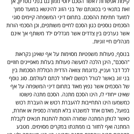
קיימת אפשרות לאשר הסכם יחסי ממון גם בפני נוטריון, אך
זאת בתנאי כי בכוונתם של בני הזוג להינשא במועד סמוך
למועד חתימת ההסכם. בתחום דיני המשפחה קיימים סוגי
הסכמים נוספים כגון הסכם לחיים משותפים, וכן הסכמי הורות
אשר נערכים בין צדדים אשר מגדלים ילד משותף אך אינם
מנהלים חיי זוגיות.
בנוסף, פעולות משפטיות מסוימות על אף שאינן נקראות
"הסכם", הינן הלכה למעשה פעולות בעלות מאפיינים חוזיים
לכל דבר ועניין, כדוגמת צוואה הדדית הכוללת הסכמות בין
בני זוג באשר לגורל רכושם לאחר לכתם לעולמם. סוג נוסף
של הסכמים אשר נפוץ מאוד בתחום דיני המשפחה על אף
שאינו ייחודי לו, הינו הסכם מתנה. הסכם מתנה פשוטו
כמשמעו הינו התחייבות להעברת רכוש או העברת רכוש
בפועל, מאדם אחד למשנהו בלא תמורה כספית או אחרת,
כאשר לנותן המתנה שמורה הזכות להתנות תנאים לקבלת
המתנה ואף לחזור בו ממתנתו במקרים מסוימים. מטבע