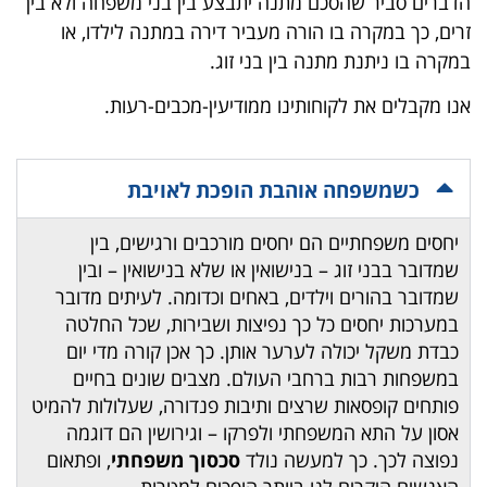
הדברים סביר שהסכם מתנה יתבצע בין בני משפחה ולא בין
זרים, כך במקרה בו הורה מעביר דירה במתנה לילדו, או
במקרה בו ניתנת מתנה בין בני זוג.
אנו מקבלים את לקוחותינו ממודיעין-מכבים-רעות.
כשמשפחה אוהבת הופכת לאויבת
יחסים משפחתיים הם יחסים מורכבים ורגישים, בין
שמדובר בבני זוג – בנישואין או שלא בנישואין – ובין
שמדובר בהורים וילדים, באחים וכדומה. לעיתים מדובר
במערכות יחסים כל כך נפיצות ושבירות, שכל החלטה
כבדת משקל יכולה לערער אותן. כך אכן קורה מדי יום
במשפחות רבות ברחבי העולם. מצבים שונים בחיים
פותחים קופסאות שרצים ותיבות פנדורה, שעלולות להמיט
אסון על התא המשפחתי ולפרקו – וגירושין הם דוגמה
נפוצה לכך. כך למעשה נולד
סכסוך משפחתי
, ופתאום
האנשים היקרים לנו ביותר הופכים למטרות.